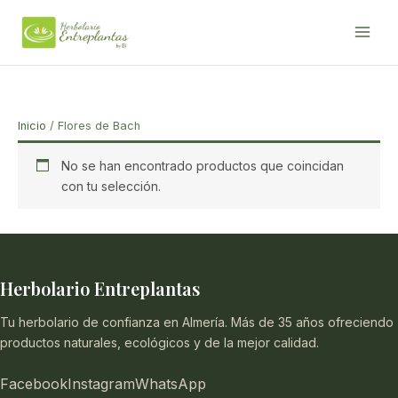
Ir
al
contenido
Inicio
/ Flores de Bach
No se han encontrado productos que coincidan
con tu selección.
Herbolario Entreplantas
Tu herbolario de confianza en Almería. Más de 35 años ofreciendo
productos naturales, ecológicos y de la mejor calidad.
Facebook
Instagram
WhatsApp