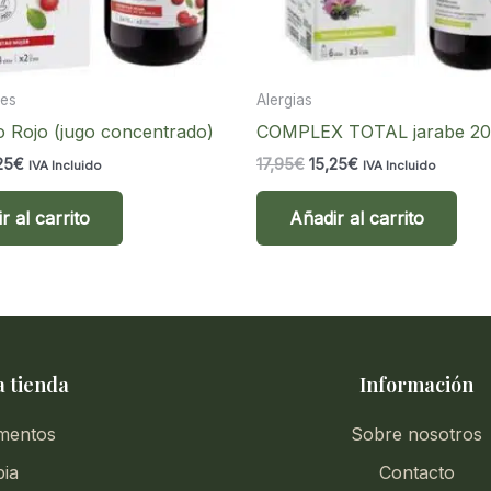
tes
Alergias
 Rojo (jugo concentrado)
COMPLEX TOTAL jarabe 20
El
El
El
25
€
17,95
€
15,25
€
IVA Incluido
IVA Incluido
cio
precio
precio
precio
inal
actual
original
actual
r al carrito
Añadir al carrito
:
es:
era:
es:
95€.
15,25€.
17,95€.
15,25€.
 tienda
Información
mentos
Sobre nosotros
pia
Contacto