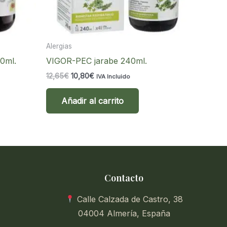
Alergias
0ml.
VIGOR-PEC jarabe 240ml.
El
El
12,65
€
10,80
€
IVA Incluido
precio
precio
original
actual
Añadir al carrito
era:
es:
12,65€.
10,80€.
Contacto
Calle Calzada de Castro, 38
04004 Almería, España