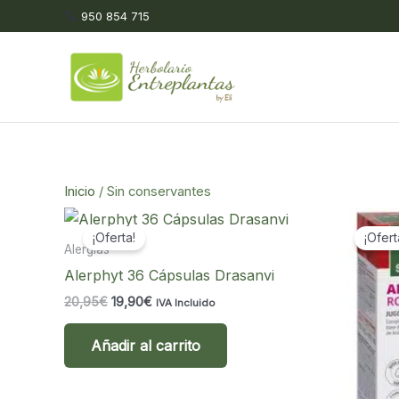
Ir
950 854 715
al
contenido
Inicio
/ Sin conservantes
¡Oferta!
¡Ofert
Alergias
Alerphyt 36 Cápsulas Drasanvi
El
El
20,95
€
19,90
€
IVA Incluido
precio
precio
original
actual
Añadir al carrito
era:
es:
20,95€.
19,90€.