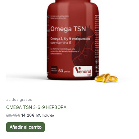
ácidos grasos
OMEGA TSN 3-6-9 HERBORA
El
El
20,45
€
14,20
€
IVA Incluido
precio
precio
original
actual
Añadir al carrito
era:
es:
20,45€.
14,20€.