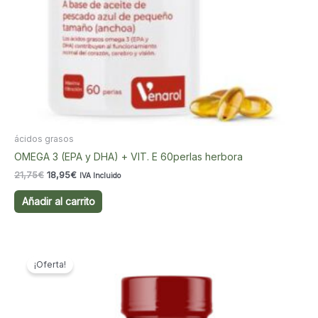
ácidos grasos
OMEGA 3 (EPA y DHA) + VIT. E 60perlas herbora
El
El
21,75
€
18,95
€
IVA Incluido
precio
precio
original
actual
Añadir al carrito
era:
es:
21,75€.
18,95€.
¡Oferta!