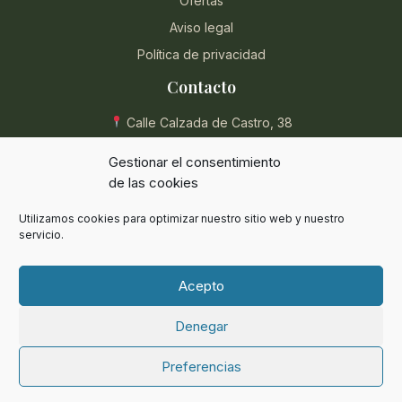
Ofertas
Aviso legal
Política de privacidad
Contacto
Calle Calzada de Castro, 38
04004 Almería, España
Gestionar el consentimiento
950 854 715
de las cookies
eli@herbolarioentreplantas.com
Utilizamos cookies para optimizar nuestro sitio web y nuestro
L-V: 9:00 - 13:30 / 17:00 - 20:30
servicio.
Sábados: 9:00 - 13:30
Acepto
Denegar
© 2024 Herbolario Entreplantas. Todos los derechos reservados.
Preferencias