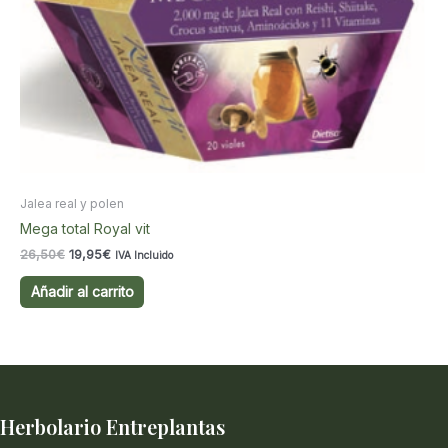
Jalea real y polen
Mega total Royal vit
El
El
26,50
€
19,95
€
IVA Incluido
precio
precio
original
actual
Añadir al carrito
era:
es:
26,50€.
19,95€.
Herbolario Entreplantas