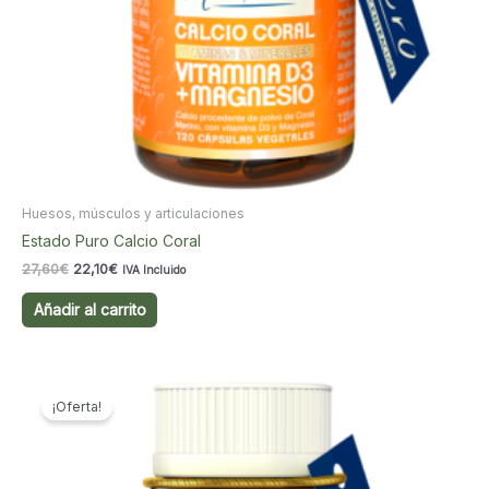
Huesos, músculos y articulaciones
Estado Puro Calcio Coral
El
El
27,60
€
22,10
€
IVA Incluido
precio
precio
original
actual
Añadir al carrito
era:
es:
27,60€.
22,10€.
¡Oferta!