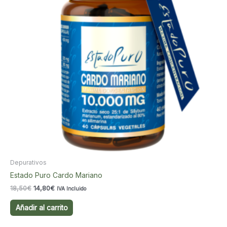
Depurativos
Estado Puro Cardo Mariano
El
El
18,50
€
14,80
€
IVA Incluido
precio
precio
original
actual
Añadir al carrito
era:
es:
18,50€.
14,80€.