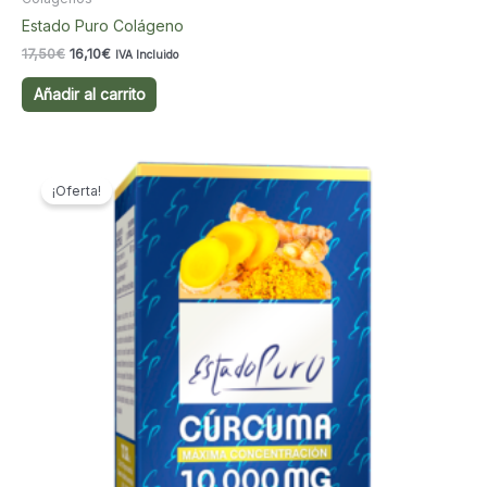
Estado Puro Colágeno
El
El
17,50
€
16,10
€
IVA Incluido
precio
precio
original
actual
Añadir al carrito
era:
es:
17,50€.
16,10€.
¡Oferta!