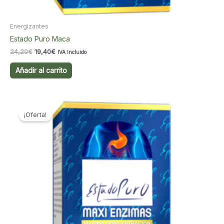
Energizantes
Estado Puro Maca
El
El
24,20
€
19,40
€
IVA Incluido
precio
precio
original
actual
Añadir al carrito
era:
es:
24,20€.
19,40€.
¡Oferta!