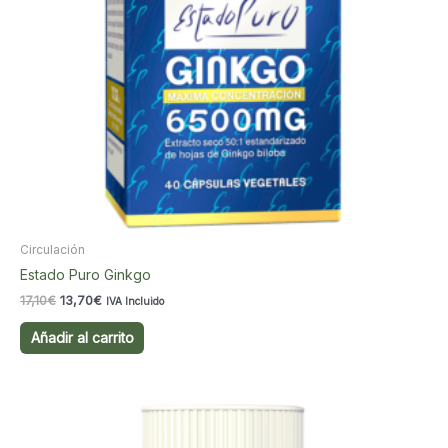
Circulación
Estado Puro Ginkgo
El
El
17,10
€
13,70
€
IVA Incluido
precio
precio
original
actual
Añadir al carrito
era:
es:
17,10€.
13,70€.