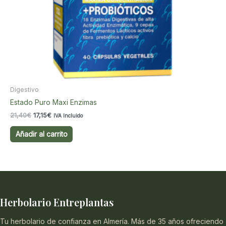
Digestivo
Estado Puro Maxi Enzimas
El
El
21,40
€
17,15
€
IVA Incluido
precio
precio
original
actual
Añadir al carrito
era:
es:
21,40€.
17,15€.
Herbolario Entreplantas
Tu herbolario de confianza en Almería. Más de 35 años ofreciendo