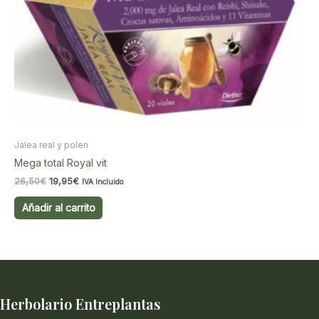
Jalea real y polen
Mega total Royal vit
El
El
26,50
€
19,95
€
IVA Incluido
precio
precio
original
actual
Añadir al carrito
era:
es:
26,50€.
19,95€.
Herbolario Entreplantas