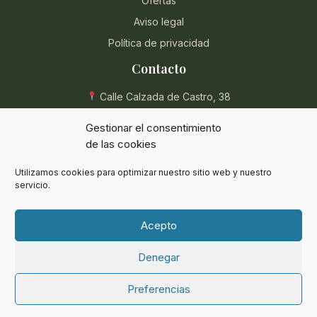
Ofertas
Aviso legal
Política de privacidad
Contacto
Calle Calzada de Castro, 38
04004 Almería, España
Gestionar el consentimiento
950 854 715
de las cookies
eli@herbolarioentreplantas.com
Utilizamos cookies para optimizar nuestro sitio web y nuestro
L-V: 9:00 - 13:30 / 17:00 - 20:30
servicio.
Sábados: 9:00 - 13:30
Acepto
Denegar
© 2024 Herbolario Entreplantas. Todos los derechos reservados.
Preferencias