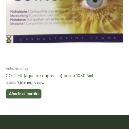
Antioxidantes
COLITER (agua de euphrasia) colirio 10×0,5ml.
El
El
7,95
€
7,15
€
IVA Incluido
precio
precio
original
actual
Añadir al carrito
era:
es:
7,95€.
7,15€.