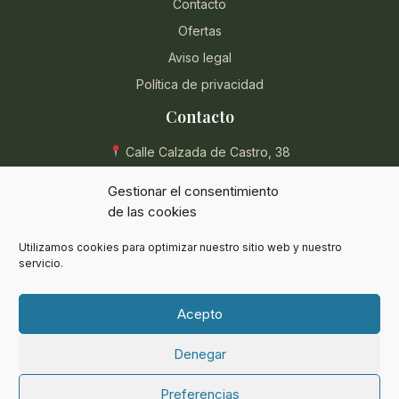
Contacto
Ofertas
Aviso legal
Política de privacidad
Contacto
Calle Calzada de Castro, 38
04004 Almería, España
Gestionar el consentimiento
950 854 715
de las cookies
eli@herbolarioentreplantas.com
Utilizamos cookies para optimizar nuestro sitio web y nuestro
L-V: 9:00 - 13:30 / 17:00 - 20:30
servicio.
Sábados: 9:00 - 13:30
Acepto
Denegar
© 2024 Herbolario Entreplantas. Todos los derechos reservados.
Preferencias