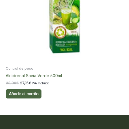
Control de peso
Aktidrenal Savia Verde 500ml
El
El
33,90
€
27,15
€
IVA Incluido
precio
precio
original
actual
Añadir al carrito
era:
es:
33,90€.
27,15€.