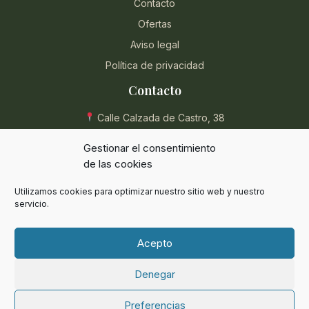
Contacto
Ofertas
Aviso legal
Política de privacidad
Contacto
Calle Calzada de Castro, 38
04004 Almería, España
Gestionar el consentimiento
950 854 715
de las cookies
eli@herbolarioentreplantas.com
Utilizamos cookies para optimizar nuestro sitio web y nuestro
L-V: 9:00 - 13:30 / 17:00 - 20:30
servicio.
Sábados: 9:00 - 13:30
Acepto
Denegar
© 2024 Herbolario Entreplantas. Todos los derechos reservados.
Preferencias