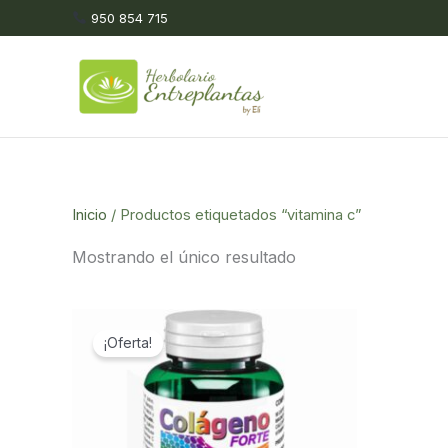
Ir
950 854 715
al
contenido
Inicio
/ Productos etiquetados “vitamina c”
Mostrando el único resultado
¡Oferta!