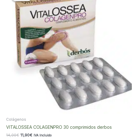
Colágenos
VITALOSSEA COLAGENPRO 30 comprimidos derbos
El
El
14,00
€
11,90
€
IVA Incluido