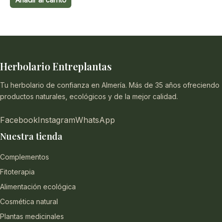
era:
es:
42,00€.
29,90€.
Herbolario Entreplantas
Tu herbolario de confianza en Almería. Más de 35 años ofreciendo
productos naturales, ecológicos y de la mejor calidad.
Facebook
Instagram
WhatsApp
Nuestra tienda
Complementos
Fitoterapia
Alimentación ecológica
Cosmética natural
Plantas medicinales