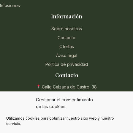
Infusiones
Información
Sobre nosotros
Contacto
Ofertas
Aviso legal
Política de privacidad
Contacto
Calle Calzada de Castro, 38
04004 Almería, España
Gestionar el consentimiento
950 854 715
de las cookies
eli@herbolarioentreplantas.com
Utilizamos cookies para optimizar nuestro sitio web y nuestro
L-V: 9:00 - 13:30 / 17:00 - 20:30
servicio.