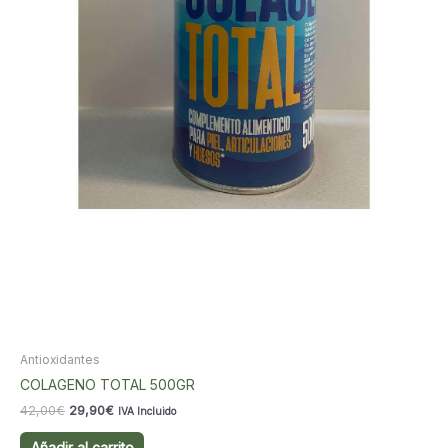
Antioxidantes
COLAGENO TOTAL 500GR
El
El
42,00
€
29,90
€
IVA Incluido
precio
precio
original
actual
Añadir al carrito