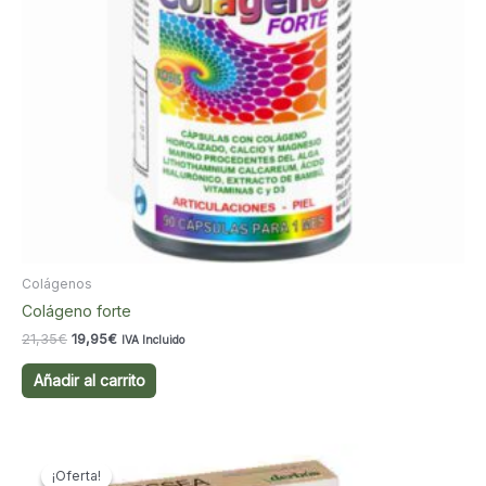
Colágenos
Colágeno forte
El
El
21,35
€
19,95
€
IVA Incluido
precio
precio
original
actual
Añadir al carrito
era:
es:
21,35€.
19,95€.
¡Oferta!
¡Oferta!