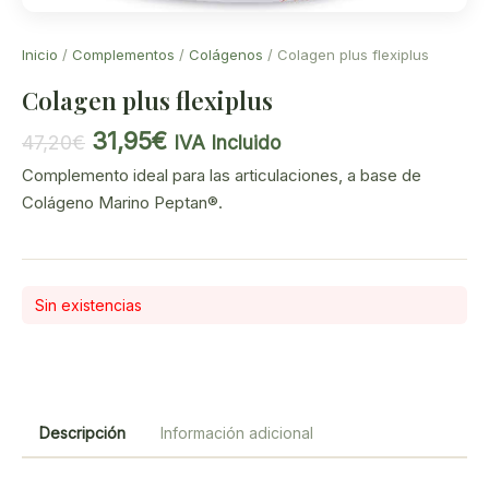
Inicio
/
Complementos
/
Colágenos
/ Colagen plus flexiplus
Colagen plus flexiplus
El
El
31,95
€
47,20
€
IVA Incluido
precio
precio
Complemento ideal para las articulaciones, a base de
original
actual
Colágeno Marino Peptan®.
era:
es:
47,20€.
31,95€.
Sin existencias
Descripción
Información adicional