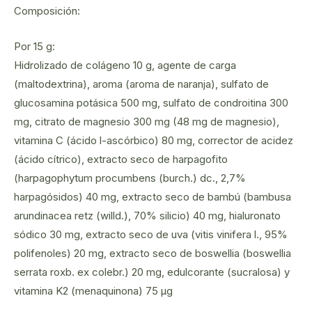
Composición:
Por 15 g:
Hidrolizado de colágeno 10 g, agente de carga
(maltodextrina), aroma (aroma de naranja), sulfato de
glucosamina potásica 500 mg, sulfato de condroitina 300
mg, citrato de magnesio 300 mg (48 mg de magnesio),
vitamina C (ácido l-ascórbico) 80 mg, corrector de acidez
(ácido cítrico), extracto seco de harpagofito
(harpagophytum procumbens (burch.) dc., 2,7%
harpagósidos) 40 mg, extracto seco de bambú (bambusa
arundinacea retz (willd.), 70% silicio) 40 mg, hialuronato
sódico 30 mg, extracto seco de uva (vitis vinifera l., 95%
polifenoles) 20 mg, extracto seco de boswellia (boswellia
serrata roxb. ex colebr.) 20 mg, edulcorante (sucralosa) y
vitamina K2 (menaquinona) 75 μg