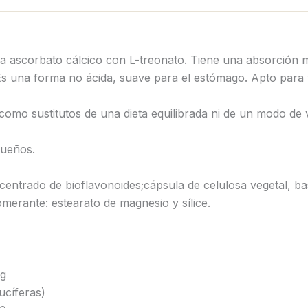
 ascorbato cálcico con L-treonato. Tiene una absorción m
 Es una forma no ácida, suave para el estómago. Apto para
omo sustitutos de una dieta equilibrada ni de un modo de 
queños.
centrado de bioflavonoides;cápsula de celulosa vegetal, b
lomerante: estearato de magnesio y sílice.
g
ucíferas)