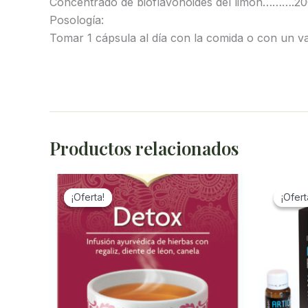
Concentrado de bioflavonoides del limón……….2
Posología:
Tomar 1 cápsula al día con la comida o con un v
Productos relacionados
¡Oferta!
¡Oferta!
¡Ofert
¡Ofert