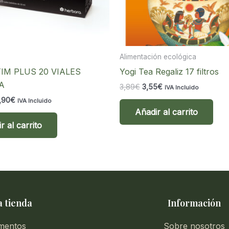
Alimentación ecológica
IM PLUS 20 VIALES
Yogi Tea Regaliz 17 filtros
A
El
El
3,89
€
3,55
€
IVA Incluido
precio
precio
El
,90
€
IVA Incluido
original
actual
ecio
precio
Añadir al carrito
era:
es:
ginal
actual
3,89€.
3,55€.
r al carrito
:
es:
,95€.
22,90€.
 tienda
Información
mentos
Sobre nosotros