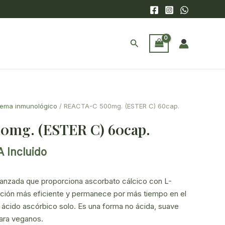
Buscar
tema inmunológico
/ REACTA-C 500mg. (ESTER C) 60cap.
0mg. (ESTER C) 60cap.
A Incluido
ecio
tual
anzada que proporciona ascorbato cálcico con L-
:
rción más eficiente y permanece por más tiempo en el
,87€.
 ácido ascórbico solo. Es una forma no ácida, suave
ara veganos.