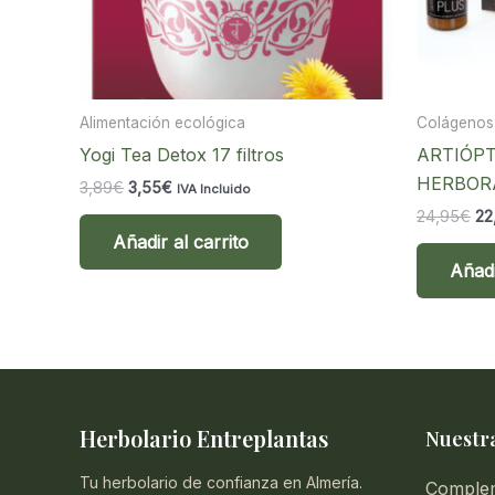
Alimentación ecológica
Colágenos
Yogi Tea Detox 17 filtros
ARTIÓPT
HERBOR
El
El
3,89
€
3,55
€
IVA Incluido
precio
precio
El
24,95
€
22
original
actual
pr
Añadir al carrito
era:
es:
ori
3,89€.
3,55€.
Añadi
era
24
Herbolario Entreplantas
Nuestra
Tu herbolario de confianza en Almería.
Comple