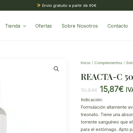
Envío gratuito a partir de 60€
Tienda
Ofertas
Sobre Nosotros
Contacto
Inicio
/
Complementos
/
Sis
REACTA-C 50
El
El
15,87
€
IV
19,84
€
precio
pr
Indicación:
original
ac
Formulación altamente av
era:
es
treonato. Tiene una abso
19,84€.
15
torrente sanguíneo que el
para el estómago. Apto p