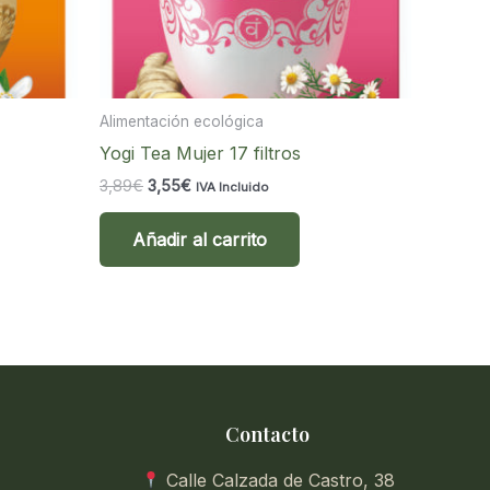
Alimentación ecológica
Yogi Tea Mujer 17 filtros
El
El
3,89
€
3,55
€
IVA Incluido
precio
precio
original
actual
Añadir al carrito
era:
es:
3,89€.
3,55€.
Contacto
Calle Calzada de Castro, 38