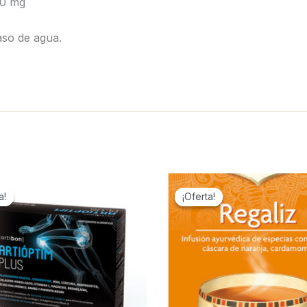
00 mg
aso de agua.
a!
a!
¡Oferta!
¡Oferta!