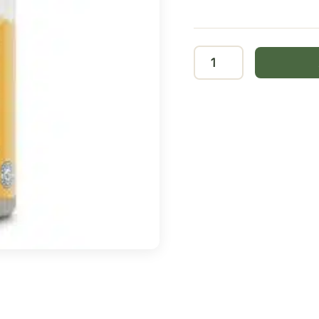
REACTA-
C
500mg.
(ESTER
C)
60cap.
cantidad