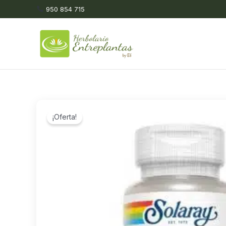
Ir
950 854 715
al
contenido
¡Oferta!