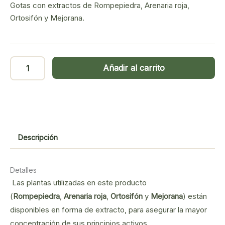
precio
precio
Gotas con extractos de Rompepiedra, Arenaria roja,
original
actual
Ortosifón y Mejorana.
era:
es:
11,90€.
10,70€.
Uri
Añadir al carrito
Calc
gotas
cantidad
Descripción
Detalles
Las plantas utilizadas en este producto
(
Rompepiedra
,
Arenaria roja
,
Ortosifón
y
Mejorana
) están
disponibles en forma de extracto, para asegurar la mayor
concentración de sus principios activos.