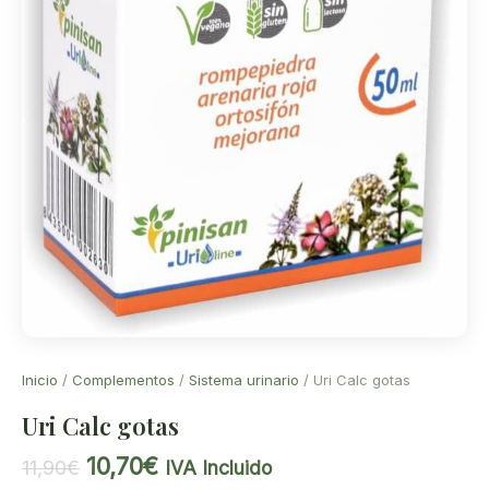
Inicio
/
Complementos
/
Sistema urinario
/ Uri Calc gotas
Uri Calc gotas
El
El
10,70
€
11,90
€
IVA Incluido