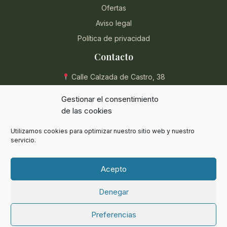
Ofertas
Aviso legal
Política de privacidad
Contacto
Calle Calzada de Castro, 38
04004 Almería, España
Gestionar el consentimiento
950 854 715
de las cookies
eli@herbolarioentreplantas.com
Utilizamos cookies para optimizar nuestro sitio web y nuestro
L-V: 9:00 - 13:30 / 17:00 - 20:30
servicio.
Sábados: 9:00 - 13:30
Acepto
Denegar
© 2024 Herbolario Entreplantas. Todos los derechos reservados.
¿Necesitas ayuda?
Preferencias