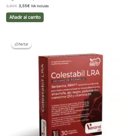
El
El
3,89
€
3,55
€
IVA Incluido
precio
precio
original
actual
Añadir al carrito
era:
es:
3,89€.
3,55€.
¡Oferta!
¡Oferta!