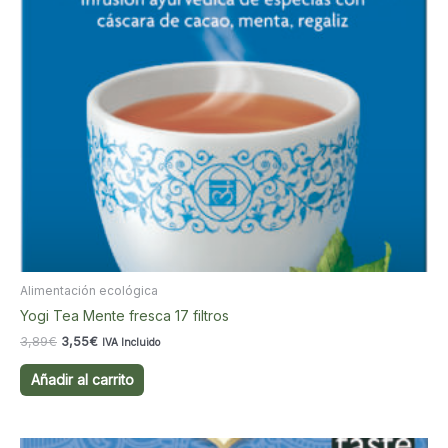
Alimentación ecológica
Yogi Tea Mente fresca 17 filtros
El
El
3,89
€
3,55
€
IVA Incluido
precio
precio
original
actual
Añadir al carrito
era:
es:
3,89€.
3,55€.