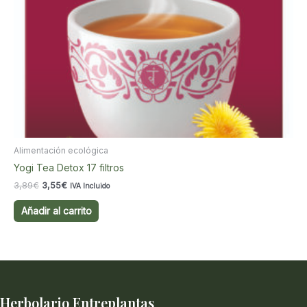
Alimentación ecológica
Yogi Tea Detox 17 filtros
El
El
3,89
€
3,55
€
IVA Incluido
precio
precio
original
actual
Añadir al carrito
era:
es:
3,89€.
3,55€.
Herbolario Entreplantas