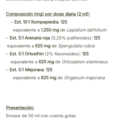
Composición (mg) por dosis diaria (2 ml):
–
Ext. 10:1 Rompepiedra
:
125
equivalente a
1.250 mg
de
Lepidium latifolium
–
Ext. 5:1 Arenaria roja
(0,25% polifenoles):
125
equivalente a
625 mg
de
Spergulatia rubra
–
Ext. 5:1 Ortosifón
(2% flavonoides):
125
equivalente a
625 mg
de
Ortosiphon stamineus
–
Ext. 5:1 Mejorana
:
1
25
equivalente a
625 mg
de
Origanum majorana
Presentación:
Envase de 50 ml con cuenta gotas