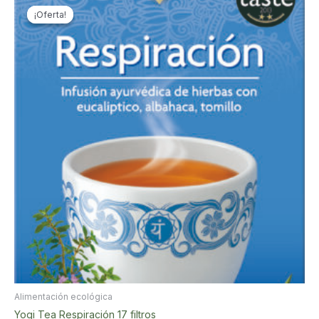
¡Oferta!
¡Oferta!
Alimentación ecológica
Yogi Tea Respiración 17 filtros