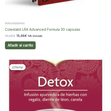
Antioxidantes
Colestabil LRA Advanced Formula 30 capsulas
El
El
19,95
€
15,96
€
IVA Incluido
precio
precio
original
actual
Añadir al carrito
era:
es:
19,95€.
15,96€.
¡Oferta!
¡Oferta!