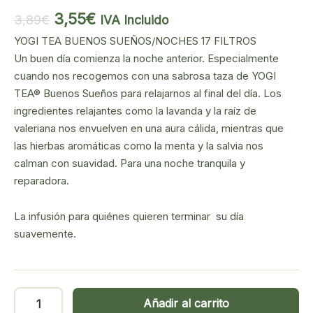
El
El
3,55
€
3,89
€
IVA Incluido
precio
precio
YOGI TEA BUENOS SUEÑOS/NOCHES 17 FILTROS
original
actual
Un buen día comienza la noche anterior. Especialmente
era:
es:
cuando nos recogemos con una sabrosa taza de YOGI
3,89€.
3,55€.
TEA® Buenos Sueños para relajarnos al final del día. Los
ingredientes relajantes como la lavanda y la raíz de
valeriana nos envuelven en una aura cálida, mientras que
las hierbas aromáticas como la menta y la salvia nos
calman con suavidad. Para una noche tranquila y
reparadora.
La infusión para quiénes quieren terminar su día
suavemente.
Yogi
Añadir al carrito
Tea