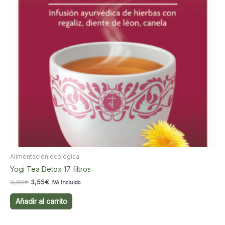
Alimentación ecológica
Yogi Tea Detox 17 filtros
El
El
3,89
€
3,55
€
IVA Incluido
precio
precio
original
actual
Añadir al carrito
era:
es:
3,89€.
3,55€.