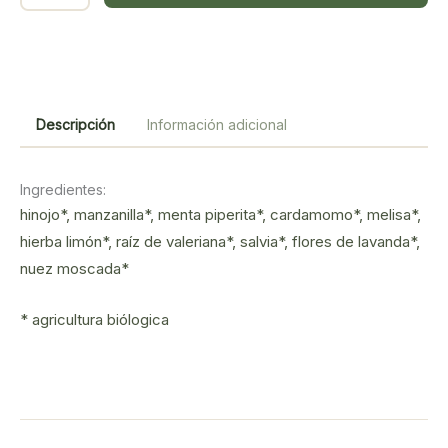
Buenos
sueños/noches
17
filtros
cantidad
Descripción
Información adicional
Ingredientes:
hinojo*, manzanilla*, menta piperita*, cardamomo*, melisa*,
hierba limón*, raíz de valeriana*, salvia*, flores de lavanda*,
nuez moscada*
* agricultura biólogica