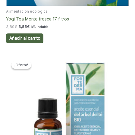
Alimentación ecológica
Yogi Tea Mente fresca 17 filtros
El
El
3,89
€
3,55
€
IVA Incluido
precio
precio
original
actual
Añadir al carrito
era:
es:
3,89€.
3,55€.
¡Oferta!
¡Oferta!