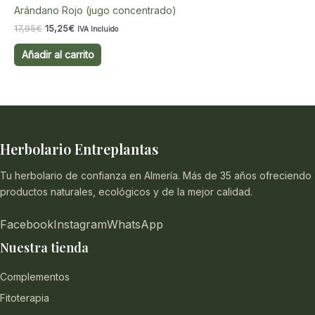
Arándano Rojo (jugo concentrado)
El
El
17,95
€
15,25
€
IVA Incluido
precio
precio
original
actual
Añadir al carrito
era:
es:
17,95€.
15,25€.
Herbolario Entreplantas
Tu herbolario de confianza en Almería. Más de 35 años ofreciendo
productos naturales, ecológicos y de la mejor calidad.
Facebook
Instagram
WhatsApp
Nuestra tienda
Complementos
Fitoterapia