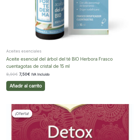
Aceites esenciales
Aceite esencial del árbol del té BIO Herbora Frasco
cuentagotas de cristal de 15 ml
El
El
8,90
€
7,50
€
IVA Incluido
precio
precio
original
actual
Añadir al carrito
era:
es:
8,90€.
7,50€.
¡Oferta!
¡Oferta!