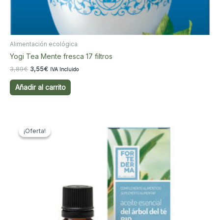
Alimentación ecológica
Yogi Tea Mente fresca 17 filtros
El
El
3,89
€
3,55
€
IVA Incluido
precio
precio
original
actual
Añadir al carrito
era:
es:
3,89€.
3,55€.
¡Oferta!
¡Oferta!