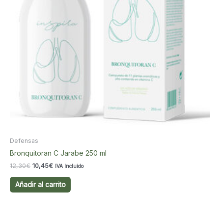
Defensas
Bronquitoran C Jarabe 250 ml
El
El
12,30
€
10,45
€
IVA Incluido
precio
precio
original
actual
Añadir al carrito
era:
es:
12,30€.
10,45€.