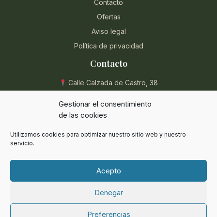
Contacto
Ofertas
Aviso legal
Política de privacidad
Contacto
Calle Calzada de Castro, 38
04004 Almería, España
Gestionar el consentimiento
950 854 715
de las cookies
eli@herbolarioentreplantas.com
Utilizamos cookies para optimizar nuestro sitio web y nuestro
L-V: 9:00 - 13:30 / 17:00 - 20:30
servicio.
Sábados: 9:00 - 13:30
Acepto
Denegar
© 2024 Herbolario Entreplantas. Todos los derechos reservados.
Preferencias