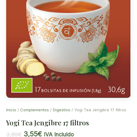
Inicio
/
Complementos
/
Digestivo
/ Yogi Tea Jengibre 17 filtros
Yogi Tea Jengibre 17 filtros
El
El
3,55
€
3,89
€
IVA Incluido