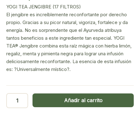
precio
precio
YOGI TEA JENGIBRE (17 FILTROS)
original
actual
El jengibre es increíblemente reconfortante por derecho
era:
es:
propio. Gracias a su picor natural, vigoriza, fortalece y da
3,89€.
3,55€.
energía. No es sorprendente que el Ayurveda atribuya
tantos beneficios a este ingrediente tan especial. YOGI
TEA® Jengibre combina esta raíz mágica con hierba limón,
regaliz, menta y pimienta negra para lograr una infusión
deliciosamente reconfortante. La esencia de esta infusión
es: ?Universalmente místico?.
Yogi
Añadir al carrito
Tea
Jengibre
17
filtros
cantidad