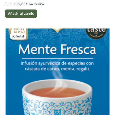
El
El
13,50
€
12,80
€
IVA Incluido
precio
precio
original
actual
Añadir al carrito
era:
es:
13,50€.
12,80€.
¡Oferta!
¡Oferta!