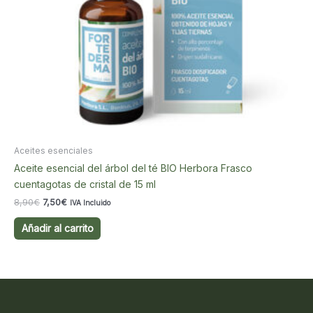
Aceites esenciales
Aceite esencial del árbol del té BIO Herbora Frasco
cuentagotas de cristal de 15 ml
El
El
8,90
€
7,50
€
IVA Incluido
precio
precio
original
actual
Añadir al carrito
era:
es:
8,90€.
7,50€.