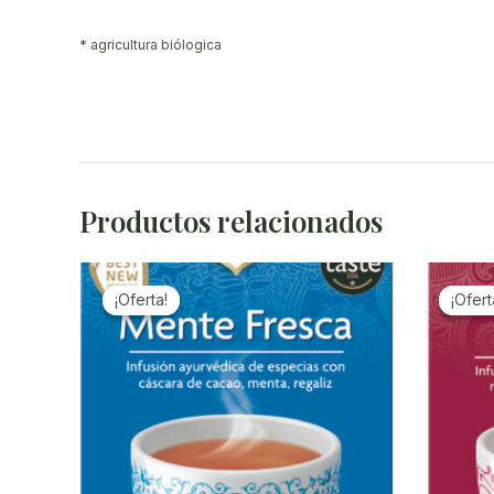
* agricultura biólogica
Productos relacionados
¡Oferta!
¡Oferta!
¡Ofert
¡Ofert