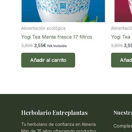
Alimentación ecológica
Alimentaci
Yogi Tea Mente fresca 17 filtros
Yogi Tea 
El
El
El
3,89
€
3,55
€
3,89
€
3,5
IVA Incluido
precio
precio
pre
original
actual
orig
Añadir al carrito
Añadi
era:
es:
era:
3,89€.
3,55€.
3,8
Herbolario Entreplantas
Nuestra
Tu herbolario de confianza en Almería.
Comple
Más de 35 años ofreciendo productos