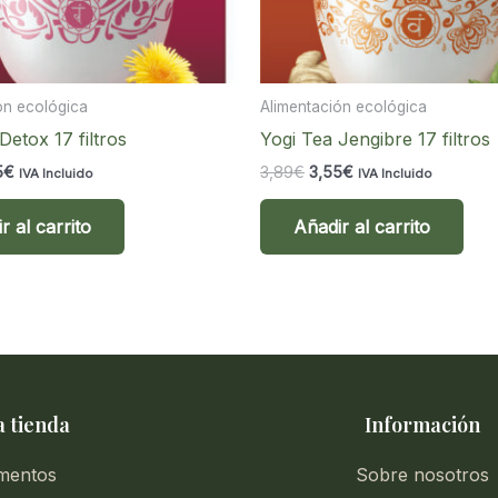
ón ecológica
Alimentación ecológica
Detox 17 filtros
Yogi Tea Jengibre 17 filtros
El
El
El
5
€
3,89
€
3,55
€
IVA Incluido
IVA Incluido
cio
precio
precio
precio
inal
actual
original
actual
r al carrito
Añadir al carrito
es:
era:
es:
9€.
3,55€.
3,89€.
3,55€.
 tienda
Información
mentos
Sobre nosotros