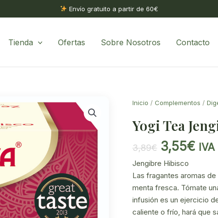
Envío gratuito a partir de 60€
Tienda
Ofertas
Sobre Nosotros
Contacto
Inicio
/
Complementos
/
Dig
Yogi Tea Jengi
El
El
3,55
€
IVA 
3,89
€
precio
pre
Jengibre Hibisco
original
act
Las fragantes aromas de la
era:
es:
menta fresca. Tómate una
3,89€.
3,5
infusión es un ejercicio 
caliente o frío, hará que s