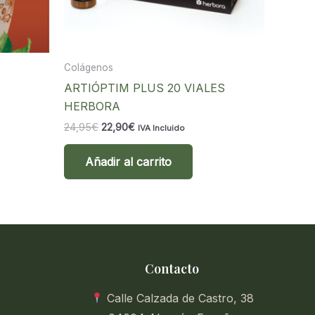
Colágenos
ARTIÓPTIM PLUS 20 VIALES
HERBORA
El
El
24,95
€
22,90
€
IVA Incluido
precio
precio
original
actual
Añadir al carrito
era:
es:
24,95€.
22,90€.
Contacto
Calle Calzada de Castro, 38