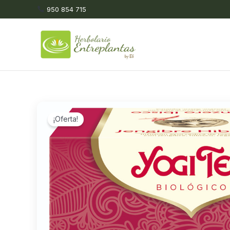
Ir
950 854 715
al
contenido
¡Oferta!