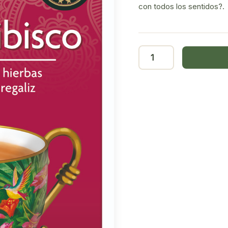
con todos los sentidos?.
Yogi
Tea
Jengibre
hibiscus
17
filtros
cantidad