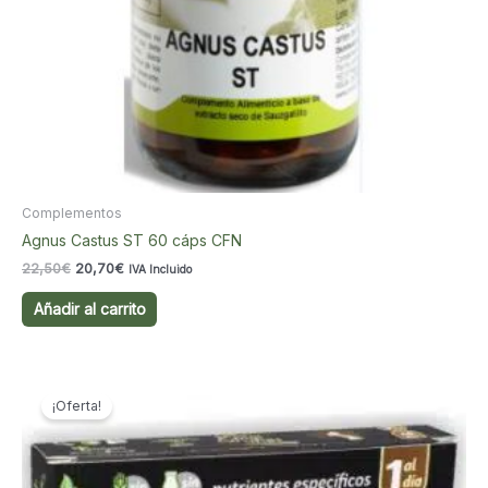
Complementos
Agnus Castus ST 60 cáps CFN
El
El
22,50
€
20,70
€
IVA Incluido
precio
precio
original
actual
Añadir al carrito
era:
es:
22,50€.
20,70€.
¡Oferta!