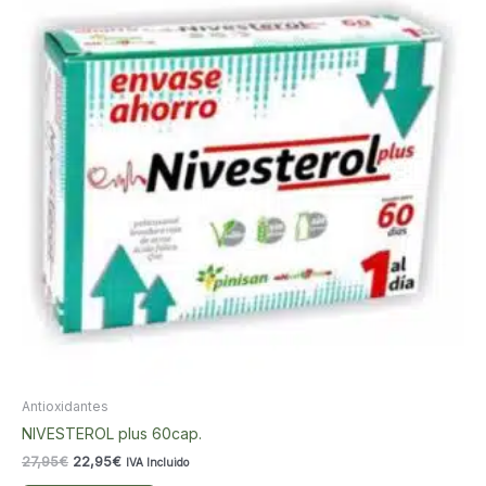
Antioxidantes
NIVESTEROL plus 60cap.
El
El
27,95
€
22,95
€
IVA Incluido
precio
precio