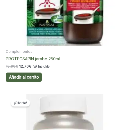
Complementos
PROTECSAPIN jarabe 250ml.
El
El
15,90
€
12,70
€
IVA Incluido
precio
precio
original
actual
Añadir al carrito
era:
es:
15,90€.
12,70€.
¡Oferta!