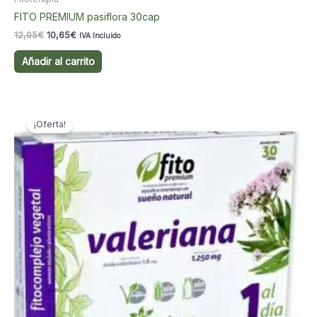
FITO PREMIUM pasiflora 30cap
El
El
12,95
€
10,65
€
IVA Incluido
precio
precio
original
actual
Añadir al carrito
era:
es:
12,95€.
10,65€.
¡Oferta!