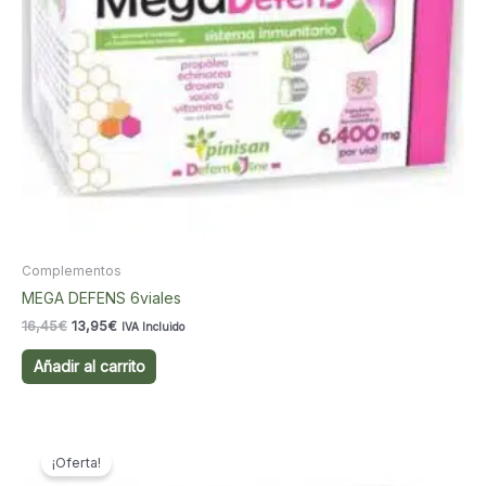
Complementos
MEGA DEFENS 6viales
El
El
16,45
€
13,95
€
IVA Incluido
precio
precio
original
actual
Añadir al carrito
era:
es:
16,45€.
13,95€.
¡Oferta!