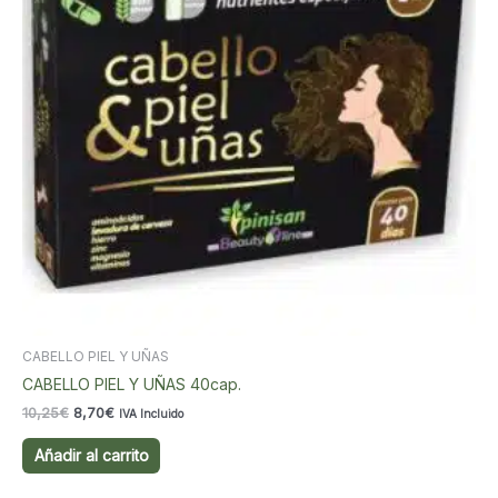
CABELLO PIEL Y UÑAS
CABELLO PIEL Y UÑAS 40cap.
El
El
10,25
€
8,70
€
IVA Incluido
precio
precio
original
actual
Añadir al carrito
era:
es:
10,25€.
8,70€.