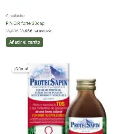
Circulación
PINICIR forte 30cap.
El
El
16,80
€
13,95
€
IVA Incluido
precio
precio
original
actual
Añadir al carrito
era:
es:
16,80€.
13,95€.
¡Oferta!