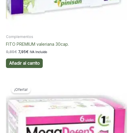
Complementos
FITO PREMIUM valeriana 30cap.
El
El
9,85
€
7,95
€
IVA Incluido
precio
precio
original
actual
Añadir al carrito
era:
es:
9,85€.
7,95€.
¡Oferta!