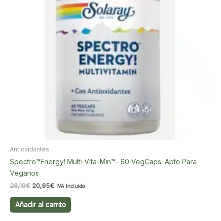
Antioxidantes
Spectro™Energy! Multi-Vita-Min™- 60 VegCaps. Apto Para
Veganos
El
El
26,19
€
20,95
€
IVA Incluido
precio
precio
original
actual
Añadir al carrito
era:
es:
26,19€.
20,95€.