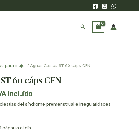
Buscar
ud para mujer
/ Agnus Castus ST 60 cáps CFN
 ST 60 cáps CFN
VA Incluido
recio
molestias del síndrome premenstrual e irregularidades
ctual
s:
0,70€.
cápsula al día.