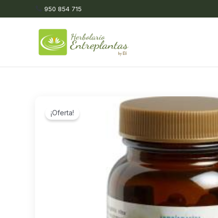
Ir
950 854 715
al
contenido
¡Oferta!