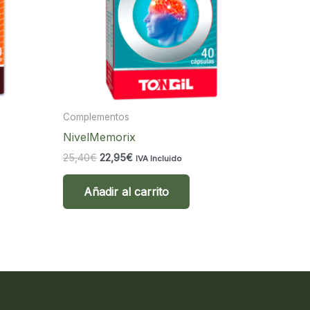
Complementos
NivelMemorix
El
El
25,40
€
22,95
€
IVA Incluido
precio
precio
original
actual
Añadir al carrito
era:
es:
25,40€.
22,95€.