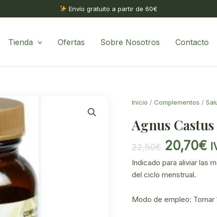
Envío gratuito a partir de 60€
Tienda
Ofertas
Sobre Nosotros
Contacto
Inicio
/
Complementos
/
Sal
Agnus Castus
El
El
20,70
€
I
22,50
€
precio
p
Indicado para aliviar las 
original
a
del ciclo menstrual.
era:
e
22,50€.
2
Modo de empleo: Tomar 1 