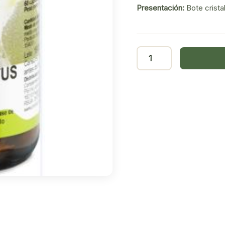
Presentación:
Bote crista
Agnus
Castus
ST
60
cáps
CFN
cantidad