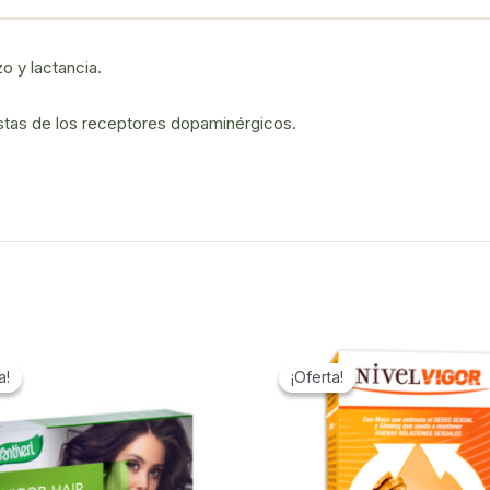
o y lactancia.
tas de los receptores dopaminérgicos.
a!
a!
¡Oferta!
¡Oferta!