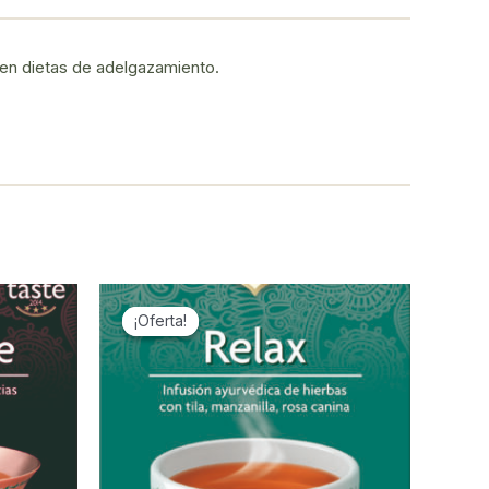
en dietas de adelgazamiento.
¡Oferta!
¡Oferta!