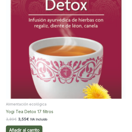
Alimentación ecológica
Yogi Tea Detox 17 filtros
El
El
3,89
€
3,55
€
IVA Incluido
precio
precio
original
actual
Añadir al carrito