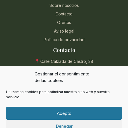
Sobre nosotros
Contacto
Ofertas
Aviso legal
Política de privacidad
Contacto
Calle Calzada de Castro, 38
04004 Almería, España
Gestionar el consentimiento
950 854 715
de las cookies
eli@herbolarioentreplantas.com
Utilizamos cookies para optimizar nuestro sitio web y nuestro
L-V: 9:00 - 13:30 / 17:00 - 20:30
servicio.
Sábados: 9:00 - 13:30
Acepto
Denegar