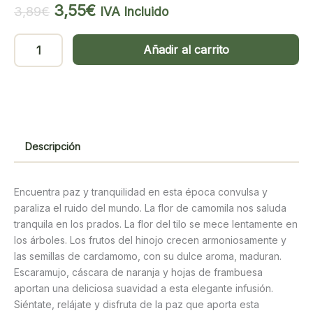
El
El
3,55
€
3,89
€
IVA Incluido
precio
precio
original
actual
Yogi
Añadir al carrito
era:
es:
Tea
3,89€.
3,55€.
Relax
17
filtros
cantidad
Descripción
Encuentra paz y tranquilidad en esta época convulsa y
paraliza el ruido del mundo. La flor de camomila nos saluda
tranquila en los prados. La flor del tilo se mece lentamente en
los árboles. Los frutos del hinojo crecen armoniosamente y
las semillas de cardamomo, con su dulce aroma, maduran.
Escaramujo, cáscara de naranja y hojas de frambuesa
aportan una deliciosa suavidad a esta elegante infusión.
Siéntate, relájate y disfruta de la paz que aporta esta