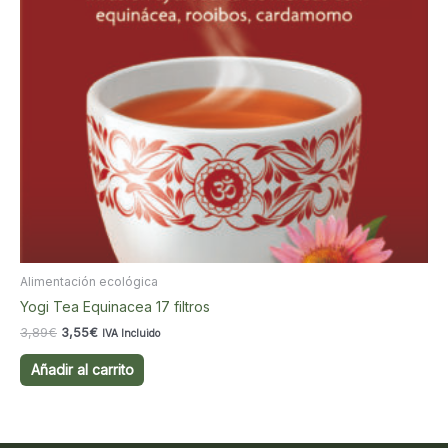
Alimentación ecológica
Yogi Tea Equinacea 17 filtros
El
El
3,89
€
3,55
€
IVA Incluido
precio
precio
original
actual
Añadir al carrito
era:
es:
3,89€.
3,55€.