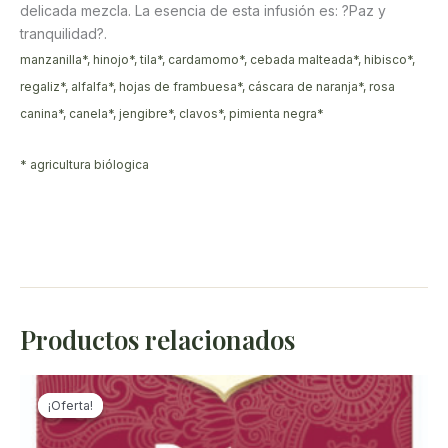
delicada mezcla. La esencia de esta infusión es: ?Paz y
tranquilidad?.
manzanilla*, hinojo*, tila*, cardamomo*, cebada malteada*, hibisco*,
regaliz*, alfalfa*, hojas de frambuesa*, cáscara de naranja*, rosa
canina*, canela*, jengibre*, clavos*, pimienta negra*
* agricultura biólogica
Productos relacionados
¡Oferta!
¡Oferta!