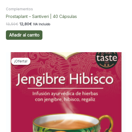
Complementos
Prostaplant – Santiveri | 40 Cápsulas
El
El
13,50
€
12,80
€
IVA Incluido
precio
precio
original
actual
Añadir al carrito
era:
es:
13,50€.
12,80€.
¡Oferta!
¡Oferta!