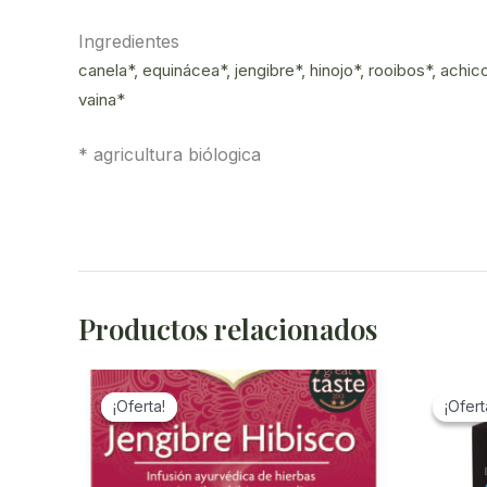
Ingredientes
canela*, equinácea*, jengibre*, hinojo*, rooibos*, achic
vaina*
* agricultura biólogica
Productos relacionados
¡Oferta!
¡Oferta!
¡Ofert
¡Ofert