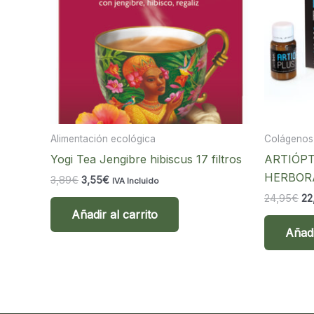
Alimentación ecológica
Colágenos
Yogi Tea Jengibre hibiscus 17 filtros
ARTIÓPT
HERBOR
El
El
3,89
€
3,55
€
IVA Incluido
precio
precio
El
24,95
€
22
original
actual
pr
Añadir al carrito
era:
es:
ori
3,89€.
3,55€.
Añadi
era
24