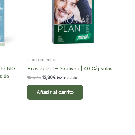
Complementos
 té BIO
Prostaplant – Santiveri | 40 Cápsulas
s de
El
El
13,50
€
12,80
€
IVA Incluido
precio
precio
original
actual
Añadir al carrito
era:
es:
13,50€.
12,80€.