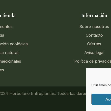
 tienda
Información
mentos
Sobre nosotros
pia
Contacto
ación ecológica
Ofertas
ca natural
Aviso legal
medicinales
Política de privacid
es
Utilizamos co
024 Herbolario Entreplantas. Todos los derechos reserva
Ac