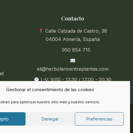
Contacto
Calle Calzada de Castro, 38
04004 Almería, España
950 854 715
eli@herbolarioentreplantas.com
ad
L-V: 9:00 - 13:30 / 17:00 - 20:30
Gestionar el consentimiento de las cookies
Sábados: 9:00 - 13:30
okies para optimizar nuestro sitio web y nuestro servicio.
dos.
epto
Denegar
Preferencias