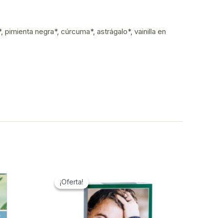
 pimienta negra*, cúrcuma*, astrágalo*, vainilla en
¡Oferta!
¡Oferta!