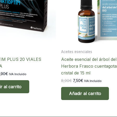
Aceites esenciales
IM PLUS 20 VIALES
Aceite esencial del árbol del
A
Herbora Frasco cuentagota
cristal de 15 ml
El
,90
€
IVA Incluido
ecio
precio
El
El
8,90
€
7,50
€
IVA Incluido
ginal
actual
precio
precio
r al carrito
:
es:
original
actual
,95€.
22,90€.
Añadir al carrito
era:
es:
8,90€.
7,50€.