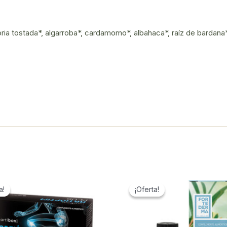
oria tostada*, algarroba*, cardamomo*, albahaca*, raíz de bardana*,
a!
a!
¡Oferta!
¡Oferta!