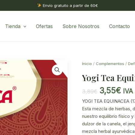
Envío gratuito a partir de 60€
Tienda
Ofertas
Sobre Nosotros
Contacto
Inicio
/
Complementos
/
Def
Yogi Tea Equin
El
El
3,55
€
IVA 
3,89
€
precio
pre
YOGI TEA EQUINACEA (1
original
act
Esta mezcla de hierbas, 
era:
es:
nuestro equilibrio físico
3,89€.
3,5
dulzor de la canela, el j
mezcla herbal ayurvédica 