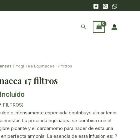
Buscar
ensas
/ Yogi Tea Equinacea 17 filtros
acea 17 filtros
Incluido
cio
7 FILTROS)
ual
dulce e intensamente especiada contribuye a mantener
 y bienestar. La preciada equinácea se combina con el
5€.
engibre picante y el cardamomo para hacer de esta una
en perfecta armonía. La esencia de esta infusión es: ?