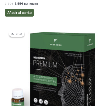
El
El
3,89
€
3,55
€
IVA Incluido
precio
precio
original
actual
Añadir al carrito
era:
es:
3,89€.
3,55€.
¡Oferta!
¡Oferta!