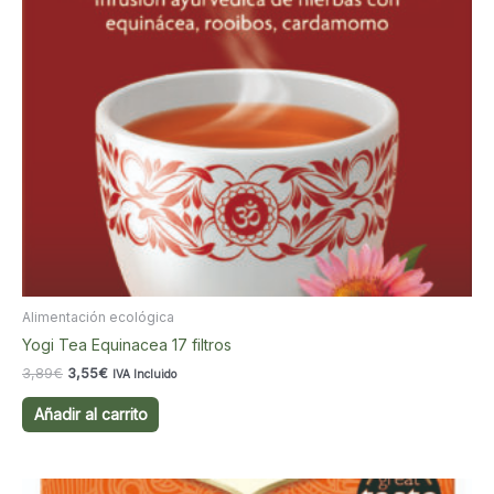
Alimentación ecológica
Yogi Tea Equinacea 17 filtros
El
El
3,89
€
3,55
€
IVA Incluido
precio
precio
original
actual
Añadir al carrito
era:
es:
3,89€.
3,55€.