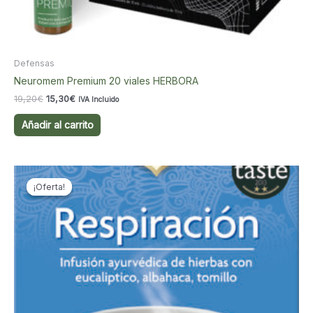
Defensas
Neuromem Premium 20 viales HERBORA
El
El
19,20
€
15,30
€
IVA Incluido
precio
precio
original
actual
Añadir al carrito
era:
es:
19,20€.
15,30€.
¡Oferta!
¡Oferta!