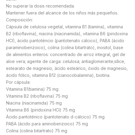
No superar la dosis recomendada.
Mantener fuera del alcance de los niños más pequeños.
Composición:
Cápsula de celulosa vegetal, vitamina B1 (tiamina), vitamina
B2 (riboflavina), niacina (niacinamida), vitamina B6 (piridoxina
HCI), ácido pantoténcio (pantotenato cálcico), PABA (ácido
paraminobenzoico), colina (colina bitartrato), inositol, base
de alimentos enteros: concentrado de arroz integral, gel de
aloe vera; agente de carga: celulosa; antiaglomerante;sílice,
estearato de magnesio, ácido esteárico, óxido de magnesio,
ácido fólico, vitamina B12 (cianocobalamina), biotina.
Por cápsula:
Vitamina B1(tiamina) 75 mg
Vitamina B2 (riboflavina) 75 mg
Niacina (niacinamida) 75 mg
Vitamina B6 (piridoxina HCl) 75 mg
Ácido pantoténico (pantotenato d-cálcico) 75 mg
PABA (ácido para aminobenzoico) 75 mg
Colina (colina bitartrato) 75 mg