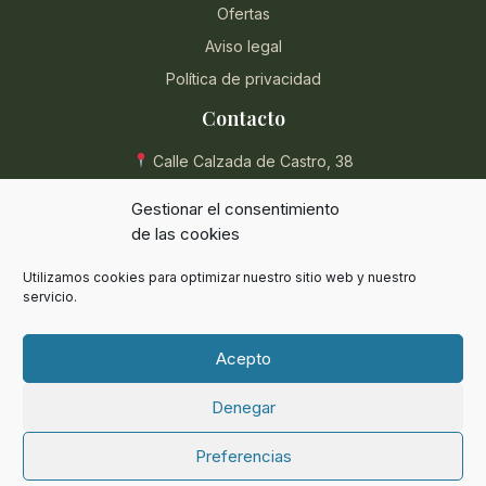
Ofertas
Aviso legal
Política de privacidad
Contacto
Calle Calzada de Castro, 38
04004 Almería, España
Gestionar el consentimiento
950 854 715
de las cookies
eli@herbolarioentreplantas.com
Utilizamos cookies para optimizar nuestro sitio web y nuestro
L-V: 9:00 - 13:30 / 17:00 - 20:30
servicio.
Sábados: 9:00 - 13:30
Acepto
Denegar
© 2024 Herbolario Entreplantas. Todos los derechos reservados.
Preferencias