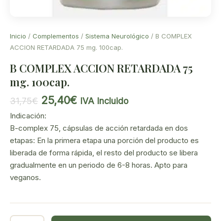
Inicio
/
Complementos
/
Sistema Neurológico
/ B COMPLEX
ACCION RETARDADA 75 mg. 100cap.
B COMPLEX ACCION RETARDADA 75
mg. 100cap.
El
El
25,40
€
31,75
€
IVA Incluido
precio
precio
Indicación:
original
actual
B-complex 75, cápsulas de acción retardada en dos
era:
es:
etapas: En la primera etapa una porción del producto es
31,75€.
25,40€.
liberada de forma rápida, el resto del producto se libera
gradualmente en un periodo de 6-8 horas. Apto para
veganos.
B