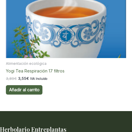
Alimentación ecológica
Yogi Tea Respiración 17 filtros
El
El
3,89
€
3,55
€
IVA Incluido
precio
precio
original
actual
Añadir al carrito
era:
es:
3,89€.
3,55€.
Herbolario Entreplantas