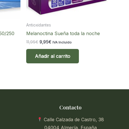
Antioxidantes
50/250
Melanoctina Sueña toda la noche
El
El
11,95
€
9,95
€
IVA Incluido
precio
precio
original
actual
Añadir al carrito
era:
es:
11,95€.
9,95€.
Contacto
Calle Calzada de Castro, 38
04004 Almería, España