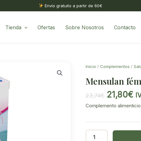
Envío gratuito a partir de 60€
Tienda
Ofertas
Sobre Nosotros
Contacto
Inicio
/
Complementos
/
Sal
Mensulan fém
El
El
21,80
€
I
23,74
€
precio
pr
Complemento alimenticio
original
ac
era:
es
23,74€.
21
Mensulan