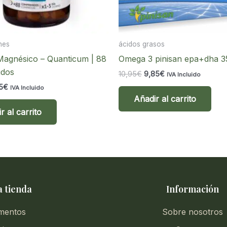
nes
ácidos grasos
Magnésico – Quanticum | 88
Omega 3 pinisan epa+dha 3
idos
El
El
10,95
€
9,85
€
IVA Incluido
precio
precio
El
5
€
IVA Incluido
original
actual
cio
precio
Añadir al carrito
era:
es:
inal
actual
10,95€.
9,85€.
r al carrito
es:
5€.
10,15€.
 tienda
Información
mentos
Sobre nosotros