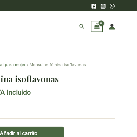
Buscar
ud para mujer
/ Mensulan fémina isoflavonas
ina isoflavonas
VA Incluido
ecio
tual
:
,80€.
Añadir al carrito