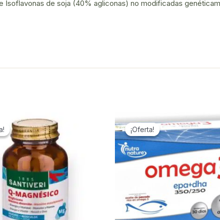
 e Isoflavonas de soja (40% agliconas) no modificadas genética
a!
a!
¡Oferta!
¡Oferta!