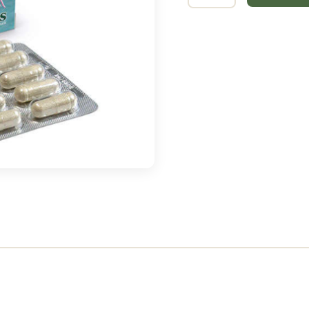
fémina
isoflavonas
cantidad