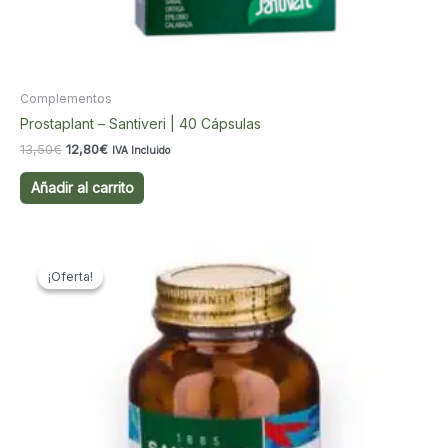
Complementos
Prostaplant – Santiveri | 40 Cápsulas
El
El
13,50
€
12,80
€
IVA Incluido
precio
precio
original
actual
Añadir al carrito
era:
es:
13,50€.
12,80€.
¡Oferta!
¡Oferta!