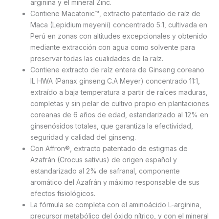
arginina y el mineral Zinc.
Contiene Macatonic™, extracto patentado de raíz de
Maca (Lepidium meyenii) concentrado 5:1, cultivada en
Perú en zonas con altitudes excepcionales y obtenido
mediante extracción con agua como solvente para
preservar todas las cualidades de la raíz.
Contiene extracto de raíz entera de Ginseng coreano
IL HWA (Panax ginseng C.A Meyer) concentrado 11:1,
extraído a baja temperatura a partir de raíces maduras,
completas y sin pelar de cultivo propio en plantaciones
coreanas de 6 años de edad, estandarizado al 12% en
ginsenósidos totales, que garantiza la efectividad,
seguridad y calidad del ginseng.
Con Affron®, extracto patentado de estigmas de
Azafrán (Crocus sativus) de origen español y
estandarizado al 2% de safranal, componente
aromático del Azafrán y máximo responsable de sus
efectos fisiológicos.
La fórmula se completa con el aminoácido L-arginina,
precursor metabólico del óxido nítrico, y con el mineral