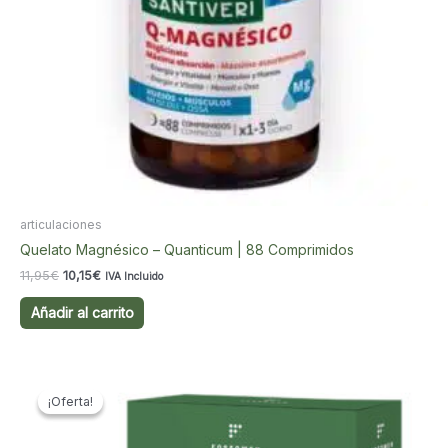
articulaciones
Quelato Magnésico – Quanticum | 88 Comprimidos
El
El
11,95
€
10,15
€
IVA Incluido
precio
precio
original
actual
Añadir al carrito
era:
es:
11,95€.
10,15€.
¡Oferta!
¡Oferta!