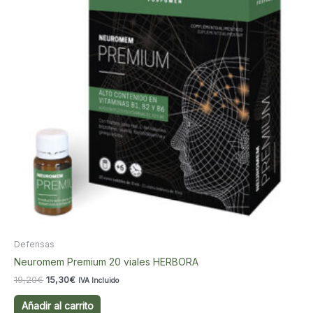
Defensas
Neuromem Premium 20 viales HERBORA
El
El
19,20
€
15,30
€
IVA Incluido
precio
precio
original
actual
Añadir al carrito
era:
es: