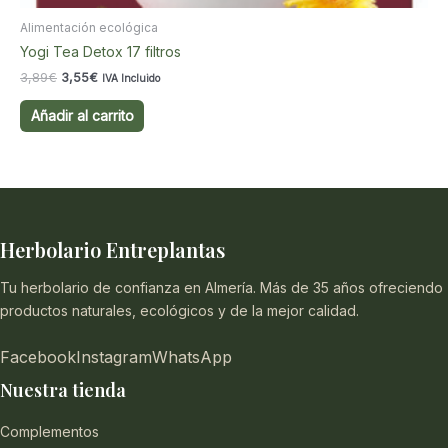
Alimentación ecológica
Yogi Tea Detox 17 filtros
El
El
3,89
€
3,55
€
IVA Incluido
precio
precio
original
actual
Añadir al carrito
era:
es:
3,89€.
3,55€.
Herbolario Entreplantas
Tu herbolario de confianza en Almería. Más de 35 años ofreciendo
productos naturales, ecológicos y de la mejor calidad.
Facebook
Instagram
WhatsApp
Nuestra tienda
Complementos