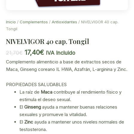
Inicio
/
Complementos
/
Antioxidantes
/ NIVELVIGOR 40 cap.
Tongil
NIVELVIGOR 40 cap. Tongil
El
El
17,40
€
21,70
€
IVA Incluido
precio
precio
Complemento alimenticio a base de extractos secos de
original
actual
Maca, Ginseng coreano IL HWA, Azafrán, L-arginina y Zinc.
era:
es:
21,70€.
17,40€.
PROPIEDADES SALUDABLES
La raíz de
Maca
contribuye al rendimiento físico y
estimula el deseo sexual.
El
Ginseng
ayuda a mantener buenas relaciones
sexuales y promueve la vitalidad.
El
Zinc
ayuda a mantener unos niveles normales de
testosterona.