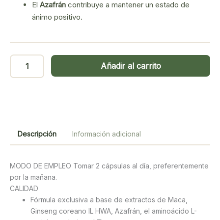
El
Azafrán
contribuye a mantener un estado de
ánimo positivo.
NIVELVIGOR
Añadir al carrito
40
cap.
Tongil
cantidad
Descripción
Información adicional
MODO DE EMPLEO Tomar 2 cápsulas al día, preferentemente
por la mañana.
CALIDAD
Fórmula exclusiva a base de extractos de Maca,
Ginseng coreano IL HWA, Azafrán, el aminoácido L-